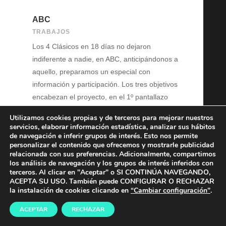
ABC
TRABAJOS
Los 4 Clásicos en 18 días no dejaron
indiferente a nadie, en ABC, anticipándonos a
aquello, preparamos un especial con
información y participación. Los tres objetivos
encabezan el proyecto, en el 1º pantallazo
destacan también los protagonistas (Real
Utilizamos cookies propias y de terceros para mejorar nuestros
Madrid y F.C....
servicios, elaborar información estadística, analizar sus hábitos
de navegación e inferir grupos de interés. Esto nos permite
personalizar el contenido que ofrecemos y mostrarle publicidad
relacionada con sus preferencias. Adicionalmente, compartimos
los análisis de navegación y los grupos de interés inferidos con
terceros. Al clicar en "Aceptar" o SI CONTINÚA NAVEGANDO,
ACEPTA SU USO. También puede CONFIGURAR O RECHAZAR
la instalación de cookies clicando en
“Cambiar configuración"
.
ACEPTAR
RECHAZAR