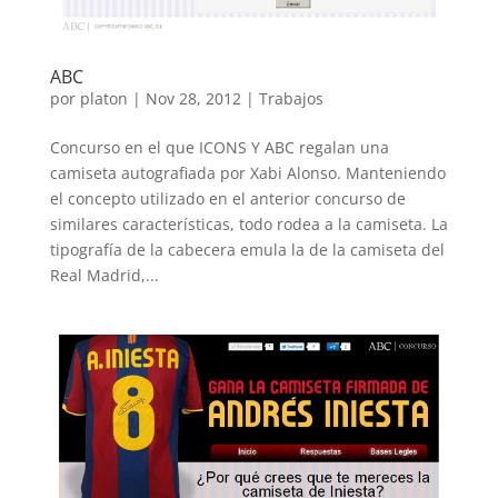
ABC
por
platon
|
Nov 28, 2012
|
Trabajos
Concurso en el que ICONS Y ABC regalan una
camiseta autografiada por Xabi Alonso. Manteniendo
el concepto utilizado en el anterior concurso de
similares características, todo rodea a la camiseta. La
tipografía de la cabecera emula la de la camiseta del
Real Madrid,...